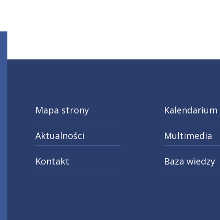
Mapa strony
Kalendarium
Aktualności
Multimedia
Kontakt
Baza wiedzy
ery
do kariery
tagram
X
Linkedin