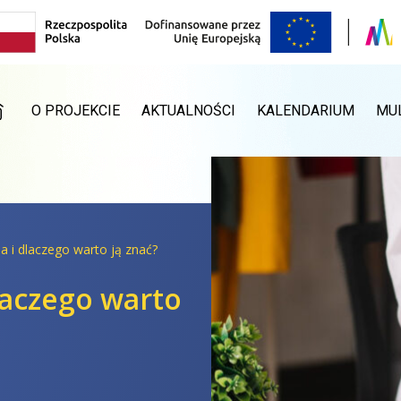
RONA GŁÓWNA
O PROJEKCIE
AKTUALNOŚCI
KALENDARIUM
MU
ja i dlaczego warto ją znać?
dlaczego warto