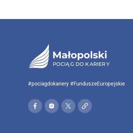
#pociagdokariery #FunduszeEuropejskie
Małopolski pociąg do kariery
Małopolski pociąg do kariery
Małopolski pociąg do kari
Małopolski pociąg 
Facebook
Ins