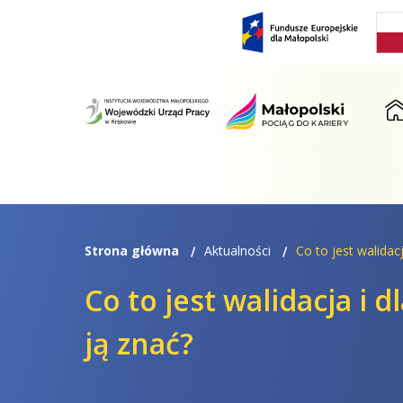
Przejdź
Przejdź
do
do
menu
treści
ST
Strona główna
Aktualności
Co to jest walidac
Co to jest walidacja i 
ją znać?