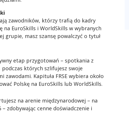
ki
rają zawodników, którzy trafią do kadry
ę na EuroSkills i WorldSkills w wybranych
tej grupie, masz szansę powalczyć o tytuł
ensywny etap przygotowań – spotkania z
 podczas których szlifujesz swoje
i zawodami. Kapituła FRSE wybiera około
wać Polskę na EuroSkills lub WorldSkills.
artujesz na arenie międzynarodowej – na
6 – zdobywając cenne doświadczenie i