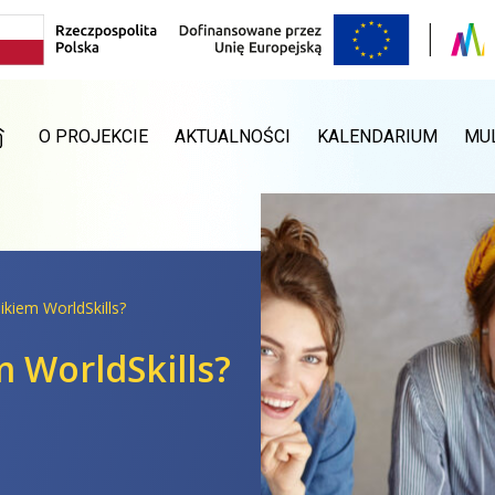
RONA GŁÓWNA
O PROJEKCIE
AKTUALNOŚCI
KALENDARIUM
MU
ikiem WorldSkills?
m WorldSkills?