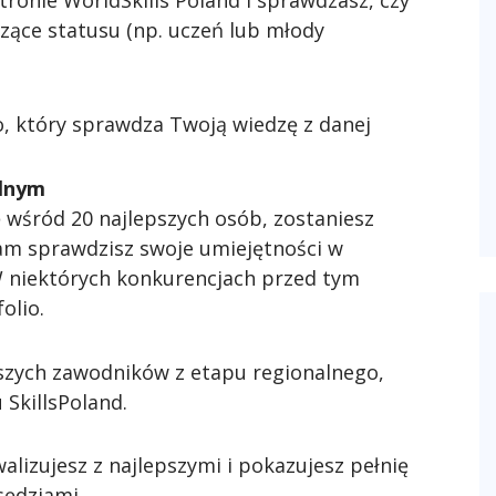
tronie WorldSkills Poland i sprawdzasz, czy
zące statusu (np. uczeń lub młody
o, który sprawdza Twoją wiedzę z danej
alnym
ię wśród 20 najlepszych osób, zostaniesz
am sprawdzisz swoje umiejętności w
W niektórych konkurencjach przed tym
olio.
epszych zawodników z etapu regionalnego,
 SkillsPoland.
alizujesz z najlepszymi i pokazujesz pełnię
sędziami.