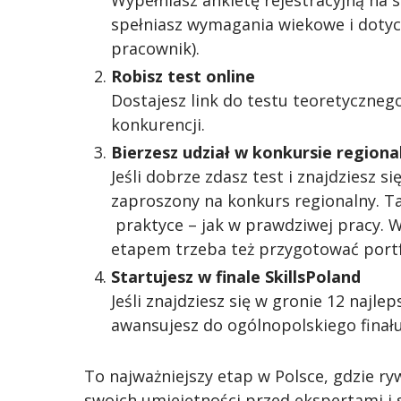
Wypełniasz ankietę rejestracyjną na s
spełniasz wymagania wiekowe i dotyc
pracownik).
Robisz test online
Dostajesz link do testu teoretyczneg
konkurencji.
Bierzesz udział w konkursie region
Jeśli dobrze zdasz test i znajdziesz s
zaproszony na konkurs regionalny. T
praktyce – jak w prawdziwej pracy. 
etapem trzeba też przygotować portf
Startujesz w finale SkillsPoland
Jeśli znajdziesz się w gronie 12 najl
awansujesz do ogólnopolskiego finału
To najważniejszy etap w Polsce, gdzie ryw
swoich umiejętności przed ekspertami i 