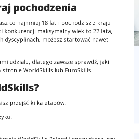
raj pochodzenia
z co najmniej 18 lat i pochodzisz z kraju
i konkurencji maksymalny wiek to 22 lata,
ych dyscyplinach, możesz startować nawet
i udziału, dlatego zawsze sprawdź, jaki
stronie WorldSkills lub EuroSkills.
dSkills?
sisz przejść kilka etapów.
zyku: