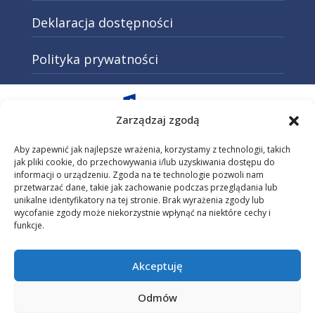
Deklaracja dostępności
Polityka prywatności
Otwarcie w nowej karcie: Przejd
Zarządzaj zgodą
Aby zapewnić jak najlepsze wrażenia, korzystamy z technologii, takich
jak pliki cookie, do przechowywania i/lub uzyskiwania dostępu do
informacji o urządzeniu. Zgoda na te technologie pozwoli nam
Otwarcie w nowej karcie: Przejdź do
przetwarzać dane, takie jak zachowanie podczas przeglądania lub
unikalne identyfikatory na tej stronie. Brak wyrażenia zgody lub
wycofanie zgody może niekorzystnie wpłynąć na niektóre cechy i
funkcje.
Otwarcie w nowej karcie: Przejdź do s
Akceptuję
Strona projektu dofinansowana przez Unię Europejską z programu
Fundusze Europejskie dla Małopolski na lata 2021-2027.
Odmów
Projekt „Małopolski pociąg do kariery – sezon 1” realizowany jest