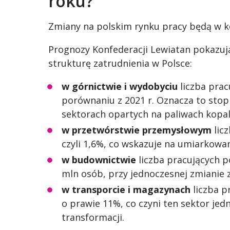
roku?
Zmiany na polskim rynku pracy będą w ko
Prognozy Konfederacji Lewiatan pokazują
strukturę zatrudnienia w Polsce:
w górnictwie i wydobyciu
liczba prac
porównaniu z 2021 r. Oznacza to stop
sektorach opartych na paliwach kopal
w przetwórstwie przemysłowym
licz
czyli 1,6%, co wskazuje na umiarkowan
w budownictwie
liczba pracujących p
mln osób, przy jednoczesnej zmianie
w transporcie i magazynach
liczba pr
o prawie 11%, co czyni ten sektor je
transformacji.