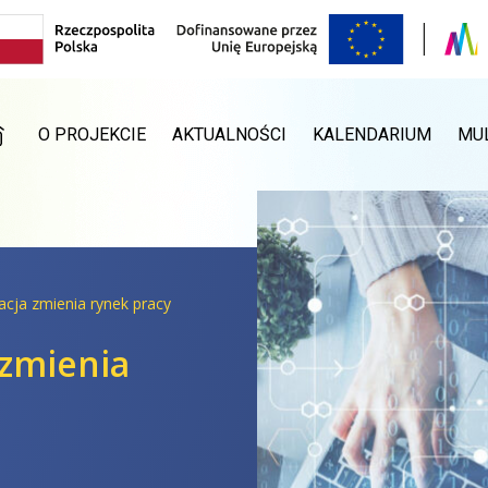
RONA GŁÓWNA
O PROJEKCIE
AKTUALNOŚCI
KALENDARIUM
MU
acja zmienia rynek pracy
 zmienia