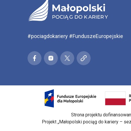
#pociagdokariery #FunduszeEuropejskie
Małopolski pociąg do kariery
Małopolski pociąg do kariery
Małopolski pociąg do kari
Małopolski pociąg 
Facebook
Ins
Otwarcie w nowej karcie: Przejdź d
Strona projektu dofinansowa
Projekt „Małopolski pociąg do kariery – s