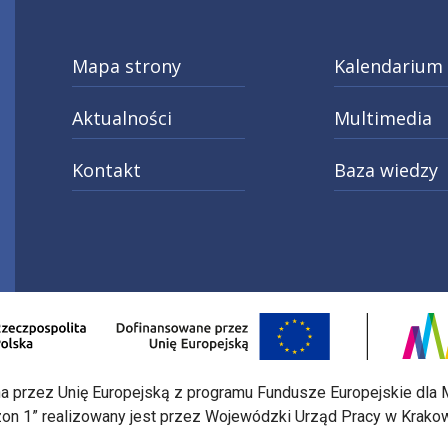
Mapa strony
Kalendarium
Aktualności
Multimedia
Kontakt
Baza wiedzy
ery
do kariery
tagram
X
Linkedin
o strony Fundusze Europejskie dla Małopolski 2021-2
Otwarcie w nowej karcie: Przejdź do st
Otwar
na przez Unię Europejską z programu Fundusze Europejskie dla M
ezon 1” realizowany jest przez Wojewódzki Urząd Pracy w Krako