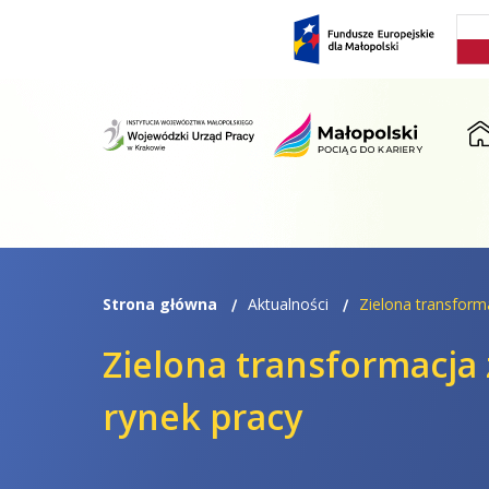
Przejdź
Przejdź
do
do
menu
treści
ST
Strona główna
Aktualności
Zielona transform
Zielona transformacja
rynek pracy