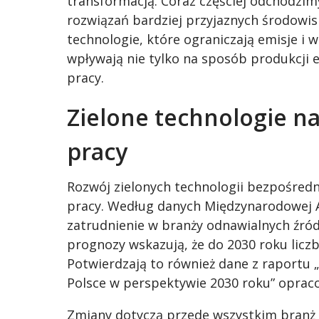
transformacją. Coraz częściej odchodzimy
rozwiązań bardziej przyjaznych środowis
technologie, które ograniczają emisje i 
wpływają nie tylko na sposób produkcji e
pracy.
Zielone technologie n
pracy
Rozwój zielonych technologii bezpośredni
pracy. Według danych Międzynarodowej A
zatrudnienie w branży odnawialnych źróde
prognozy wskazują, że do 2030 roku liczba
Potwierdzają to również dane z raportu 
Polsce w perspektywie 2030 roku” oprac
Zmiany dotyczą przede wszystkim branż o