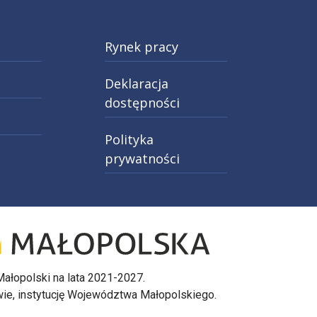
Rynek pracy
Deklaracja
dostępności
Polityka
prywatności
027
rony O projekcie. Informacja o dofinansowaniu przez 
cie w nowej karcie: Przejdź do strony Logo 4
ałopolski na lata 2021-2027.
wie, instytucję Województwa Małopolskiego.