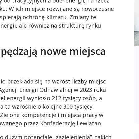
 od tradycyjnych źródeł energii, na rzecz
ku. W ich miejsce rozwijane są nowoczesne
wspierają ochronę klimatu. Zmiany te
nergii, ale również na strukturę rynku
apędzają nowe miejsca
o przekłada się na wzrost liczby miejsc
gencji Energii Odnawialnej w 2023 roku
ł energii wyniosło 212 tysięcy osób, a
 ta wzrośnie o kolejne 300 tysięcy.
„Zielone kompetencje i miejsca pracy w
owanego przez Konfederację Lewiatan.
 dużym potencjale „zazielenienia”, takich