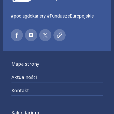
#pociagdokariery #FunduszeEuropejskie
Małopolski pociąg do kariery
Małopolski pociąg do kariery
Małopolski pociąg do kariery
Małopolski pociąg do kar
Facebook
Instagra
X
Mapa strony
Aktualności
Kontakt
Kalendarium