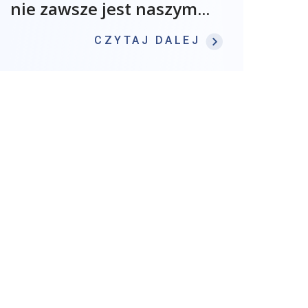
nie zawsze jest naszym...
: STRES W P
CZYTAJ DALEJ