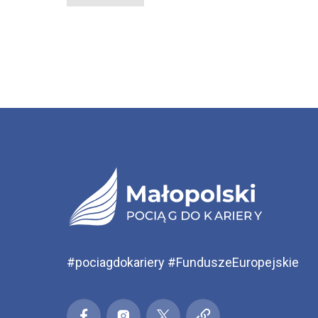
#pociagdokariery #FunduszeEuropejskie