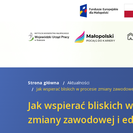
Przejdź
Przejdź
do
do
menu
treści
ST
Strona główna
Aktualności
Jak wspierać bliskich w procesie zmiany zawodowe
Jak wspierać bliskich 
zmiany zawodowej i ed