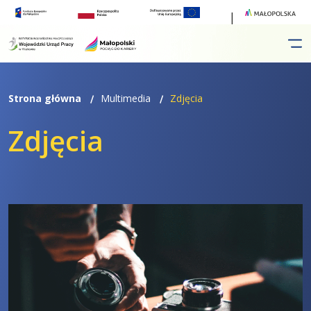
Przejdź
Przejdź
do
do
menu
treści
Strona główna
Multimedia
Zdjęcia
Zdjęcia