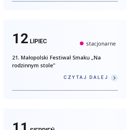
12
LIPIEC
stacjonarne
21. Małopolski Festiwal Smaku „Na
rodzinnym stole”
: 21.
CZYTAJ DALEJ
11