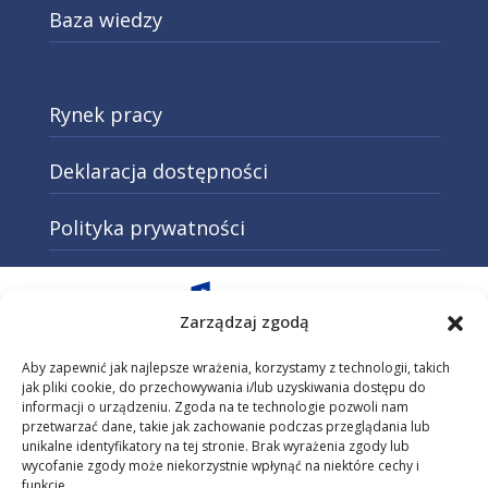
Baza wiedzy
Rynek pracy
Deklaracja dostępności
Polityka prywatności
Otwarcie w nowej karcie: Przejd
Zarządzaj zgodą
Aby zapewnić jak najlepsze wrażenia, korzystamy z technologii, takich
jak pliki cookie, do przechowywania i/lub uzyskiwania dostępu do
informacji o urządzeniu. Zgoda na te technologie pozwoli nam
Otwarcie w nowej karcie: Przejdź do
przetwarzać dane, takie jak zachowanie podczas przeglądania lub
unikalne identyfikatory na tej stronie. Brak wyrażenia zgody lub
wycofanie zgody może niekorzystnie wpłynąć na niektóre cechy i
funkcje.