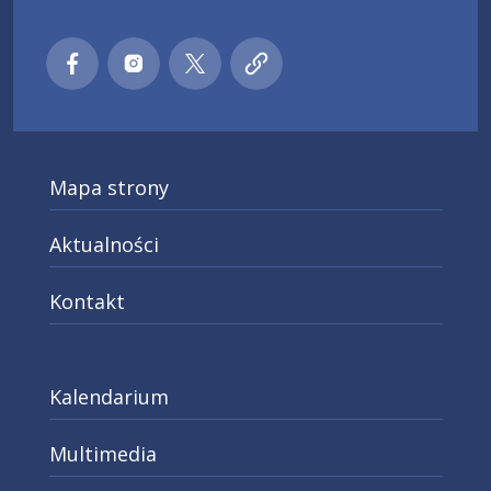
Małopolski pociąg do kariery
Małopolski pociąg do kariery
Małopolski pociąg do kariery
Małopolski pociąg do kar
Facebook
Instagra
X
Mapa strony
Aktualności
Kontakt
Kalendarium
Multimedia