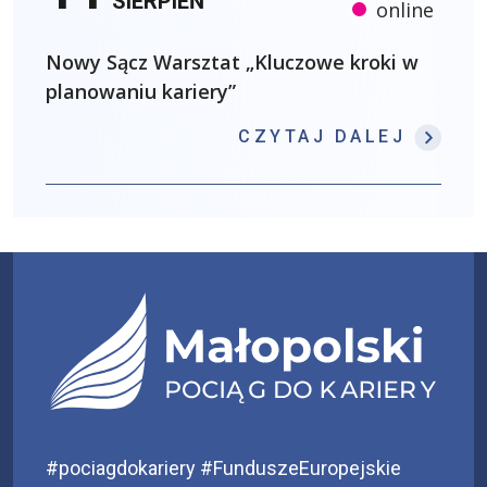
SIERPIEŃ
online
Nowy Sącz Warsztat „Kluczowe kroki w
planowaniu kariery”
: NOW
CZYTAJ DALEJ
#pociagdokariery #FunduszeEuropejskie