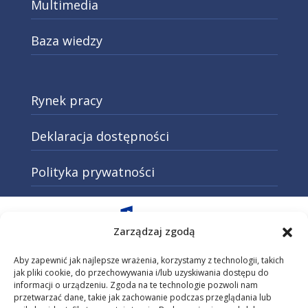
Multimedia
Baza wiedzy
Rynek pracy
Deklaracja dostępności
Polityka prywatności
Otwarcie w nowej karcie: Przejd
Zarządzaj zgodą
Aby zapewnić jak najlepsze wrażenia, korzystamy z technologii, takich
jak pliki cookie, do przechowywania i/lub uzyskiwania dostępu do
informacji o urządzeniu. Zgoda na te technologie pozwoli nam
Otwarcie w nowej karcie: Przejdź do
przetwarzać dane, takie jak zachowanie podczas przeglądania lub