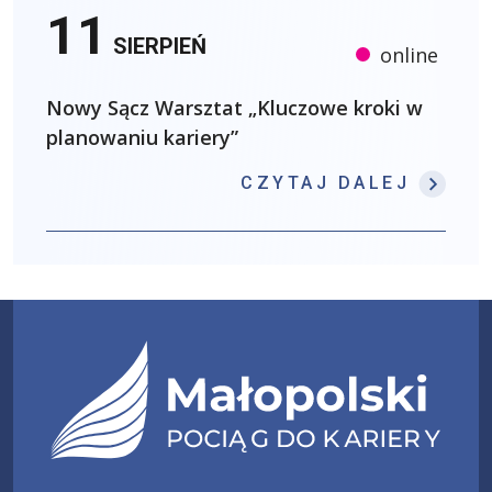
11
SIERPIEŃ
online
Nowy Sącz Warsztat „Kluczowe kroki w
planowaniu kariery”
: NOW
CZYTAJ DALEJ