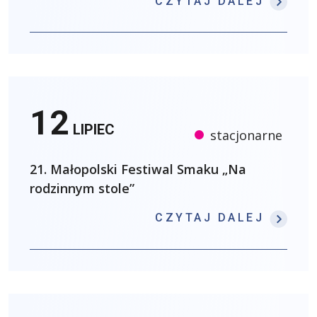
: OŚW
CZYTAJ DALEJ
12
LIPIEC
stacjonarne
21. Małopolski Festiwal Smaku „Na
rodzinnym stole”
: 21.
CZYTAJ DALEJ