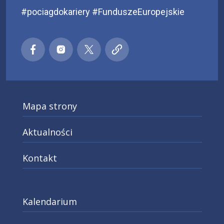
#pociagdokariery #FunduszeEuropejskie
Małopolski pociąg do kariery
Małopolski pociąg do kariery
Małopolski pociąg do kariery
Małopolski pociąg do kar
Facebook
Instagra
X
Mapa strony
Aktualności
Kontakt
Kalendarium