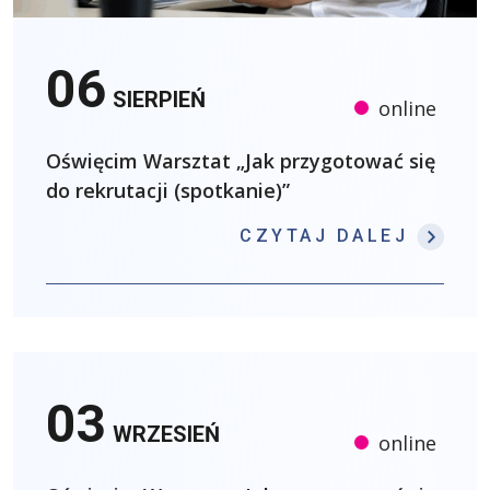
06
SIERPIEŃ
online
Oświęcim Warsztat „Jak przygotować się
do rekrutacji (spotkanie)”
: OŚW
CZYTAJ DALEJ
03
WRZESIEŃ
online