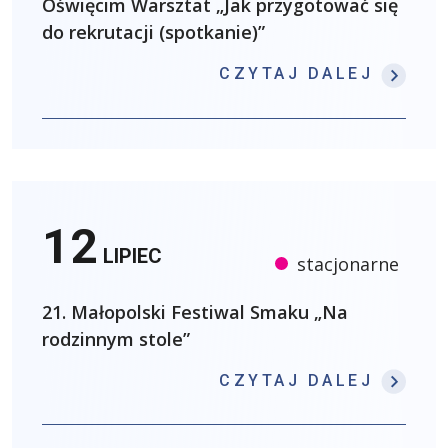
Oświęcim Warsztat „Jak przygotować się
do rekrutacji (spotkanie)”
: OŚW
CZYTAJ DALEJ
12
LIPIEC
stacjonarne
21. Małopolski Festiwal Smaku „Na
rodzinnym stole”
: 21.
CZYTAJ DALEJ