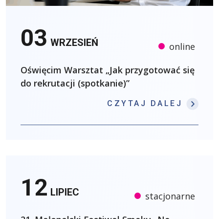
03
WRZESIEŃ
online
Oświęcim Warsztat „Jak przygotować się
do rekrutacji (spotkanie)”
: OŚW
CZYTAJ DALEJ
12
LIPIEC
stacjonarne