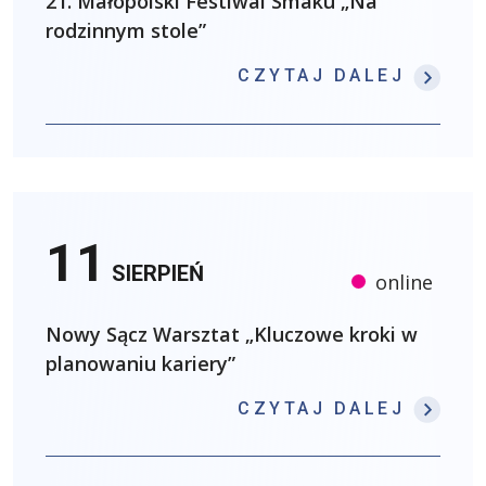
21. Małopolski Festiwal Smaku „Na
rodzinnym stole”
: 21.
CZYTAJ DALEJ
11
SIERPIEŃ
online
Nowy Sącz Warsztat „Kluczowe kroki w
planowaniu kariery”
: NOW
CZYTAJ DALEJ