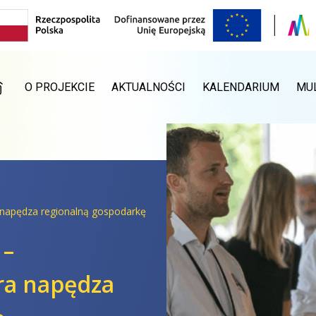
RONA GŁÓWNA
O PROJEKCIE
AKTUALNOŚCI
KALENDARIUM
MU
a napędza regionalną gospodarkę
 –
óra napędza