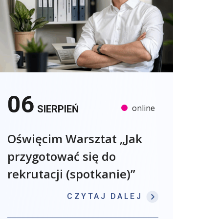
06
online
SIERPIEŃ
Oświęcim Warsztat „Jak
przygotować się do
rekrutacji (spotkanie)”
: OŚWIĘCIM W
CZYTAJ DALEJ