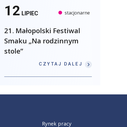
12
stacjonarne
LIPIEC
21. Małopolski Festiwal
Smaku „Na rodzinnym
stole”
: 21. MAŁOPO
CZYTAJ DALEJ
Rynek pracy