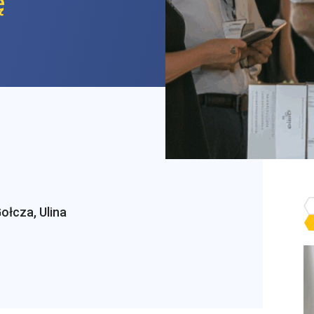
ę
ołcza, Ulina