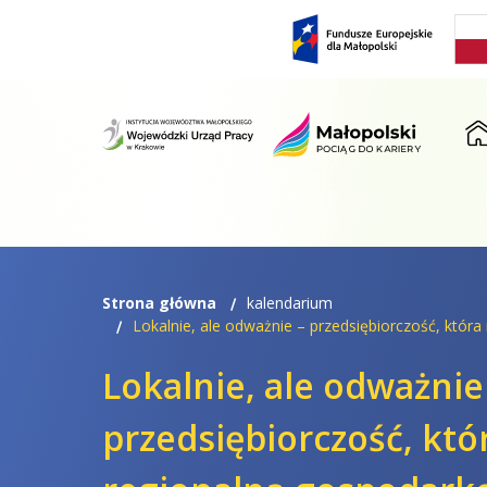
Przejdź
Przejdź
do
do
menu
treści
ST
Strona główna
kalendarium
Lokalnie, ale odważnie – przedsiębiorczość, któr
Lokalnie, ale odważnie
przedsiębiorczość, kt