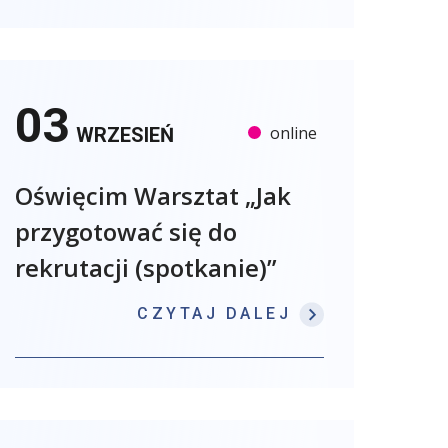
03
online
WRZESIEŃ
Oświęcim Warsztat „Jak
przygotować się do
rekrutacji (spotkanie)”
: OŚWIĘCIM W
CZYTAJ DALEJ