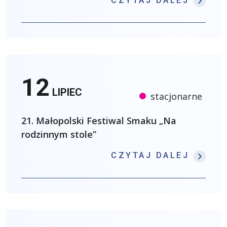
CZYTAJ DALEJ
12
LIPIEC
stacjonarne
21. Małopolski Festiwal Smaku „Na
rodzinnym stole”
: 21.
CZYTAJ DALEJ