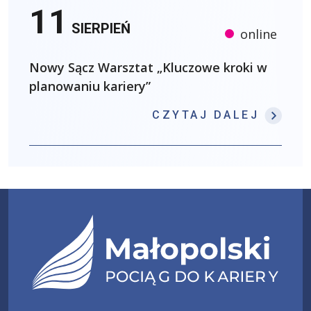
11
SIERPIEŃ
online
Nowy Sącz Warsztat „Kluczowe kroki w
planowaniu kariery”
: NOW
CZYTAJ DALEJ