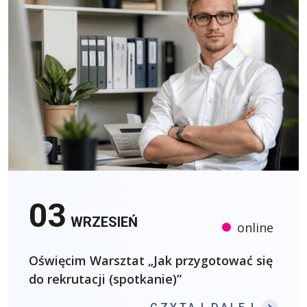
03
WRZESIEŃ
online
Oświęcim Warsztat „Jak przygotować się
do rekrutacji (spotkanie)”
: OŚW