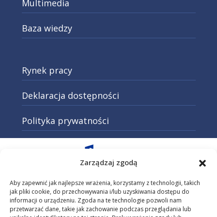
Multimedia
Baza wiedzy
Rynek pracy
Deklaracja dostępności
Polityka prywatności
Otwarcie w nowej karcie: Przejd
Zarządzaj zgodą
Aby zapewnić jak najlepsze wrażenia, korzystamy z technologii, takich
jak pliki cookie, do przechowywania i/lub uzyskiwania dostępu do
informacji o urządzeniu. Zgoda na te technologie pozwoli nam
Otwarcie w nowej karcie: Przejdź do
przetwarzać dane, takie jak zachowanie podczas przeglądania lub