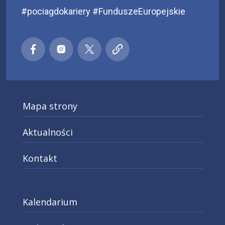
#pociagdokariery #FunduszeEuropejskie
Małopolski pociąg do kariery
Małopolski pociąg do kariery
Małopolski pociąg do kariery
Małopolski pociąg do kar
Facebook
Instagra
X
Mapa strony
Aktualności
Kontakt
Kalendarium