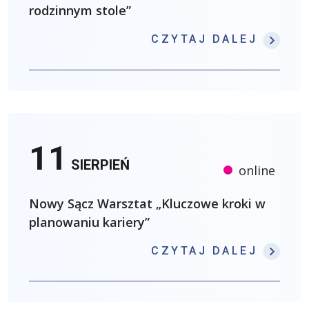
rodzinnym stole”
: 21.
CZYTAJ DALEJ
11
SIERPIEŃ
online
Nowy Sącz Warsztat „Kluczowe kroki w
planowaniu kariery”
: NOW
CZYTAJ DALEJ