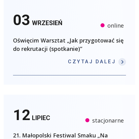
03
WRZESIEŃ
online
Oświęcim Warsztat „Jak przygotować się
do rekrutacji (spotkanie)”
: OŚW
CZYTAJ DALEJ
12
LIPIEC
stacjonarne
21. Małopolski Festiwal Smaku „Na