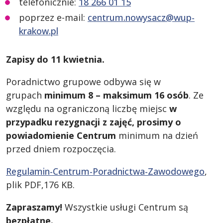
telefonicznie:
18 266 01 15
poprzez e-mail:
centrum.nowysacz@wup-
krakow.pl
Zapisy do 11 kwietnia.
Poradnictwo grupowe odbywa się w
grupach
minimum 8 – maksimum 16 osób
. Ze
względu na ograniczoną liczbę miejsc
w
przypadku rezygnacji z zajęć, prosimy o
powiadomienie Centrum
minimum na dzień
przed dniem rozpoczęcia.
Regulamin-Centrum-Poradnictwa-Zawodowego
,
plik PDF,176 KB.
Zapraszamy!
Wszystkie usługi Centrum są
bezpłatne.