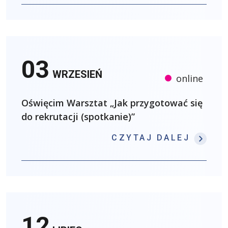
03
WRZESIEŃ
online
Oświęcim Warsztat „Jak przygotować się
do rekrutacji (spotkanie)”
: OŚW
CZYTAJ DALEJ
12