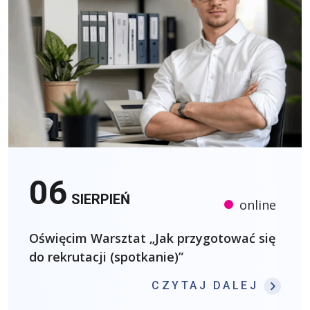
06
SIERPIEŃ
online
Oświęcim Warsztat „Jak przygotować się
do rekrutacji (spotkanie)”
: OŚW
CZYTAJ DALEJ