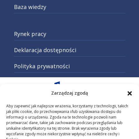
Baza wiedzy
Rynek pracy
Deklaracja dostępności
Polityka prywatności
Otwarcie w nowej karcie: Przejd
Zarządzaj zgodą
Aby zapewnić jak najlepsze wrażenia, korzystamy z technologii, takich
jak pliki cookie, do przechowywania i/lub uzyskiwania dostępu do
informacji o urządzeniu. Zgoda na te technologie pozwoli nam
Otwarcie w nowej karcie: Przejdź do
przetwarzać dane, takie jak zachowanie podczas przeglądania lub
unikalne identyfikatory na tej stronie. Brak wyrażenia zgody lub
wycofanie zgody może niekorzystnie wpłynąć na niektóre cechy i