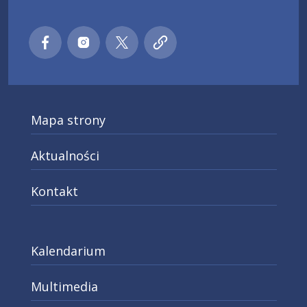
Małopolski pociąg do kariery
Małopolski pociąg do kariery
Małopolski pociąg do kariery
Małopolski pociąg do kar
Facebook
Instagra
X
Mapa strony
Aktualności
Kontakt
Kalendarium
Multimedia