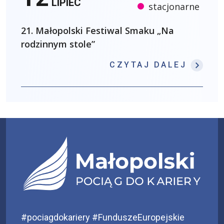
LIPIEC
stacjonarne
21. Małopolski Festiwal Smaku „Na
rodzinnym stole”
: 21.
CZYTAJ DALEJ
#pociagdokariery #FunduszeEuropejskie