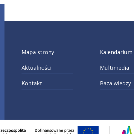
Mapa strony
Kalendarium
Aktualności
Multimedia
Kontakt
Baza wiedzy
ery
do kariery
tagram
X
Linkedin
o strony Fundusze Europejskie dla Małopolski 2021-2
Otwarcie w nowej karcie: Przejdź do st
Otwar