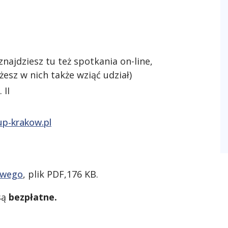
znajdziesz tu też spotkania on-line,
esz w nich także wziąć udział)
 II
p-krakow.pl
owego
, plik PDF,176 KB.
są
bezpłatne.