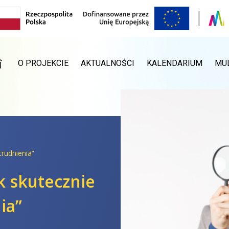
RONA GŁÓWNA
O PROJEKCIE
AKTUALNOŚCI
KALENDARIUM
MU
rudnienia”
k skutecznie
ia”