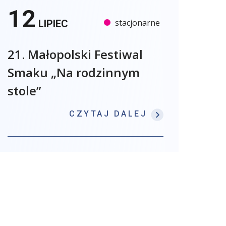
12
stacjonarne
LIPIEC
21. Małopolski Festiwal
Smaku „Na rodzinnym
stole”
: 21. MAŁOPO
CZYTAJ DALEJ