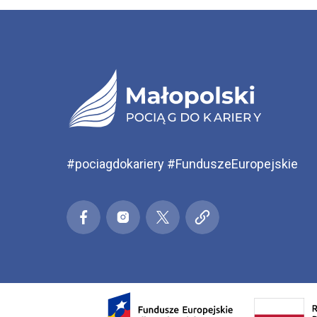
#pociagdokariery #FunduszeEuropejskie
Małopolski pociąg do kariery
Małopolski pociąg do kariery
Małopolski pociąg do kari
Małopolski pociąg 
Facebook
Ins
Otwarcie w nowej karcie: Przejdź d