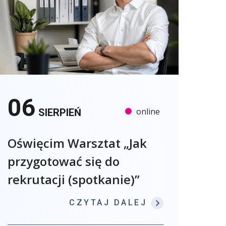
06
online
SIERPIEŃ
Oświęcim Warsztat „Jak
przygotować się do
rekrutacji (spotkanie)”
: OŚWIĘCIM W
CZYTAJ DALEJ