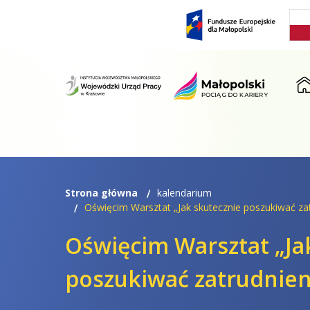
Przejdź
Przejdź
do
do
menu
treści
ST
Strona główna
kalendarium
Oświęcim Warsztat „Jak skutecznie poszukiwać zat
Oświęcim Warsztat „Ja
poszukiwać zatrudnien