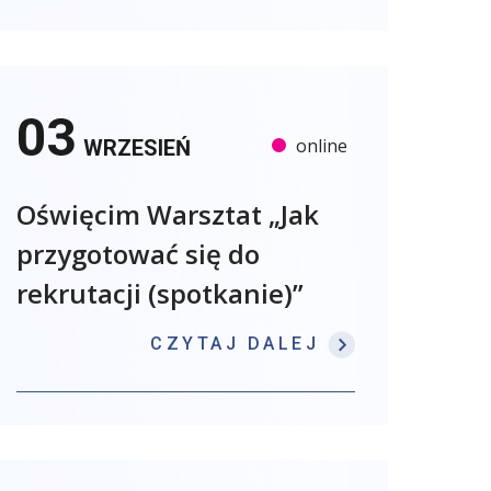
03
online
WRZESIEŃ
Oświęcim Warsztat „Jak
przygotować się do
rekrutacji (spotkanie)”
: OŚWIĘCIM W
CZYTAJ DALEJ