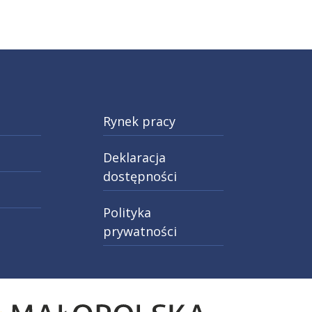
Rynek pracy
Deklaracja
dostępności
Polityka
prywatności
027
rony O projekcie. Informacja o dofinansowaniu przez 
cie w nowej karcie: Przejdź do strony Logo 4