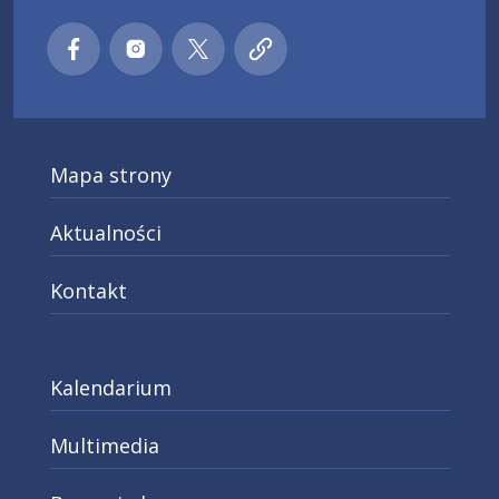
Małopolski pociąg do kariery
Małopolski pociąg do kariery
Małopolski pociąg do kariery
Małopolski pociąg do kar
Facebook
Instagra
X
Mapa strony
Aktualności
Kontakt
Kalendarium
Multimedia