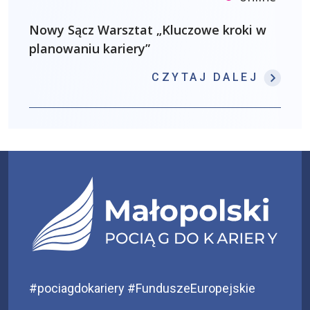
Nowy Sącz Warsztat „Kluczowe kroki w
planowaniu kariery”
: NOW
CZYTAJ DALEJ
#pociagdokariery #FunduszeEuropejskie