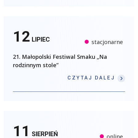
12
LIPIEC
stacjonarne
21. Małopolski Festiwal Smaku „Na
rodzinnym stole”
: 21.
CZYTAJ DALEJ
11
SIERPIEŃ
online