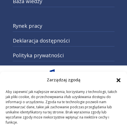
Baza wiedzy
Rynek pracy
Deklaracja dostępności
Polityka prywatności
Otwarcie w nowej karcie: Przejd
Zarządzaj zgodą
Aby zapewnić jak najlepsze wrażenia, korzystamy z technologii, takich
jak pliki cookie, do przechowywania i/lub uzyskiwania dostępu do
informacji o urządzeniu. Zgoda na te technologie pozwoli nam
Otwarcie w nowej karcie: Przejdź do
przetwarzać dane, takie jak zachowanie podczas przeglądania lub
unikalne identyfikatory na tej stronie. Brak wyrażenia zgody lub
wycofanie zgody może niekorzystnie wpłynąć na niektóre cechy i
funkcje.
Otwarcie w nowej karcie: Przejdź do s