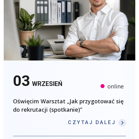
03
WRZESIEŃ
online
Oświęcim Warsztat „Jak przygotować się
do rekrutacji (spotkanie)”
: OŚW
CZYTAJ DALEJ