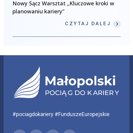
Nowy Sącz Warsztat „Kluczowe kroki w
planowaniu kariery”
: NOW
CZYTAJ DALEJ
#pociagdokariery #FunduszeEuropejskie