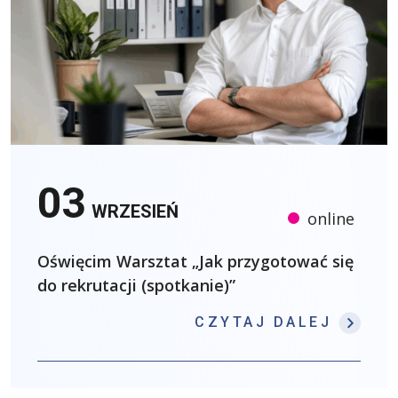
03
WRZESIEŃ
online
Oświęcim Warsztat „Jak przygotować się
do rekrutacji (spotkanie)”
: OŚW
CZYTAJ DALEJ