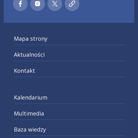
Małopolski pociąg do kariery
Małopolski pociąg do kariery
Małopolski pociąg do kariery
Małopolski pociąg do kar
Facebook
Instagra
X
Mapa strony
Aktualności
Kontakt
Kalendarium
Multimedia
Baza wiedzy