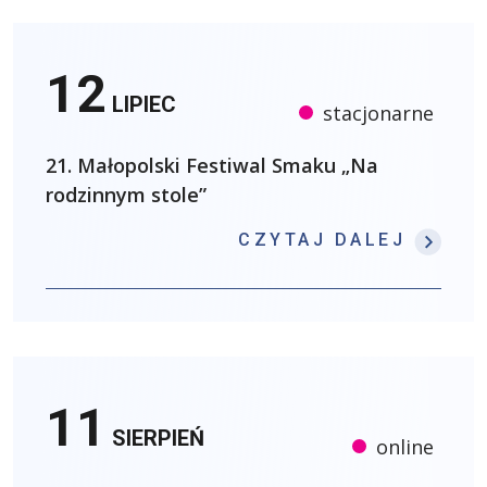
12
LIPIEC
stacjonarne
21. Małopolski Festiwal Smaku „Na
rodzinnym stole”
: 21.
CZYTAJ DALEJ
11
SIERPIEŃ
online