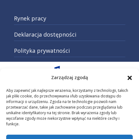
Rynek pracy
Deklaracja dostępności
Polityka prywatności
Otwarcie w nowej karcie: Przejd
Zarządzaj zgodą
Aby zapewnić jak najlepsze wrażenia, korzystamy z technologii, takich
jak pliki cookie, do przechowywania i/lub uzyskiwania dostępu do
informacji o urządzeniu. Zgoda na te technologie pozwoli nam
Otwarcie w nowej karcie: Przejdź do
przetwarzać dane, takie jak zachowanie podczas przeglądania lub
unikalne identyfikatory na tej stronie. Brak wyrażenia zgody lub
wycofanie zgody może niekorzystnie wpłynąć na niektóre cechy i
funkcje.
Otwarcie w nowej karcie: Przejdź do s