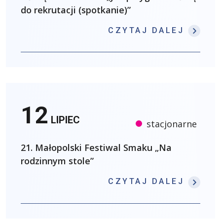
do rekrutacji (spotkanie)”
: OŚW
CZYTAJ DALEJ
12
LIPIEC
stacjonarne
21. Małopolski Festiwal Smaku „Na
rodzinnym stole”
: 21.
CZYTAJ DALEJ