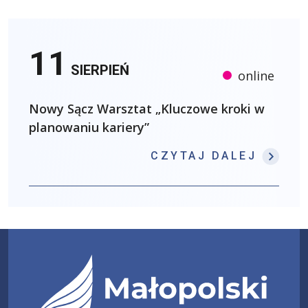
11
SIERPIEŃ
online
Nowy Sącz Warsztat „Kluczowe kroki w
planowaniu kariery”
: NOW
CZYTAJ DALEJ