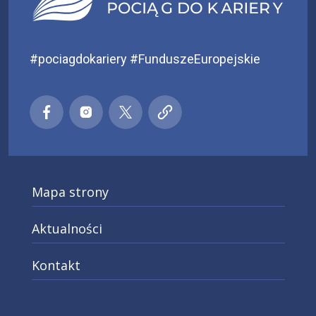
#pociagdokariery #FunduszeEuropejskie
Małopolski pociąg do kariery
Małopolski pociąg do kariery
Małopolski pociąg do kariery
Małopolski pociąg do kar
Facebook
Instagra
X
Mapa strony
Aktualności
Kontakt