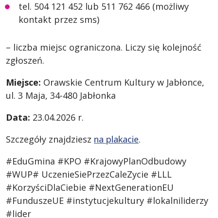
tel. 504 121 452 lub 511 762 466 (możliwy
kontakt przez sms)
– liczba miejsc ograniczona. Liczy się kolejność
zgłoszeń.
Miejsce:
Orawskie Centrum Kultury w Jabłonce,
ul. 3 Maja, 34-480 Jabłonka
Data:
23.04.2026 r.
Szczegóły znajdziesz
na plakacie
.
#EduGmina #KPO #KrajowyPlanOdbudowy
#WUP# UczenieSiePrzezCaleZycie #LLL
#KorzyściDlaCiebie #NextGenerationEU
#FunduszeUE #instytucjekultury #lokalniliderzy
#lider