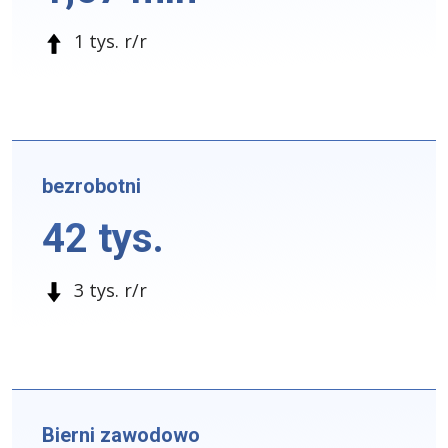
1 tys. r/r
bezrobotni
42 tys.
3 tys. r/r
Bierni zawodowo