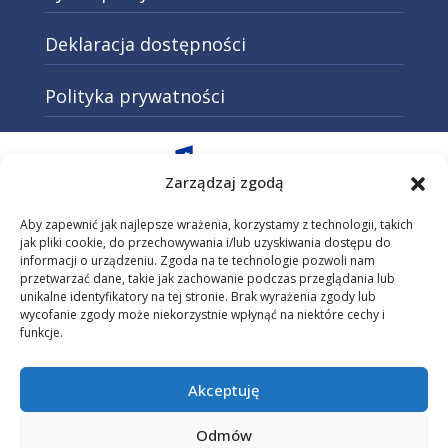
Deklaracja dostępności
Polityka prywatności
Otwarcie w nowej karcie: Przejd
Zarządzaj zgodą
Aby zapewnić jak najlepsze wrażenia, korzystamy z technologii, takich
jak pliki cookie, do przechowywania i/lub uzyskiwania dostępu do
informacji o urządzeniu. Zgoda na te technologie pozwoli nam
Otwarcie w nowej karcie: Przejdź do
przetwarzać dane, takie jak zachowanie podczas przeglądania lub
unikalne identyfikatory na tej stronie. Brak wyrażenia zgody lub
wycofanie zgody może niekorzystnie wpłynąć na niektóre cechy i
funkcje.
Otwarcie w nowej karcie: Przejdź do s
Akceptuję
Strona projektu dofinansowana przez Unię Europejską z programu
Fundusze Europejskie dla Małopolski na lata 2021-2027.
Odmów
Projekt „Małopolski pociąg do kariery – sezon 1” realizowany jest