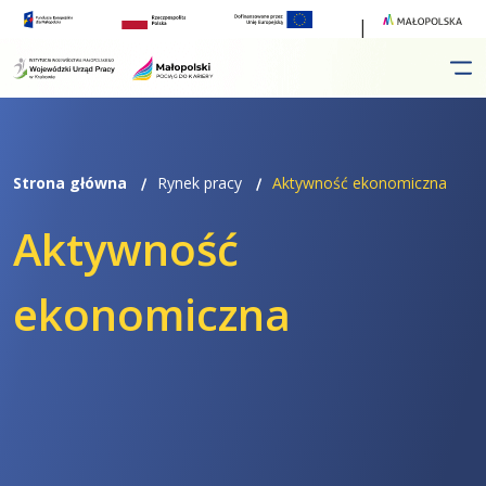
Przejdź
Przejdź
do
do
menu
treści
Strona główna
Rynek pracy
Aktywność ekonomiczna
Aktywność
ekonomiczna