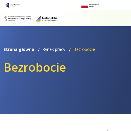
Przejdź
Przejdź
do
do
menu
treści
Strona główna
Rynek pracy
Bezrobocie
Bezrobocie