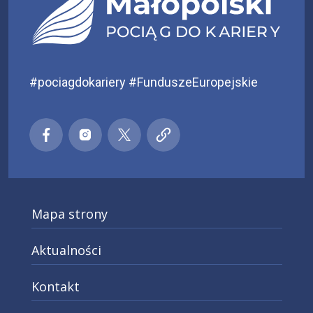
#pociagdokariery #FunduszeEuropejskie
Małopolski pociąg do kariery
Małopolski pociąg do kariery
Małopolski pociąg do kariery
Małopolski pociąg do kar
Facebook
Instagra
X
Mapa strony
Aktualności
Kontakt