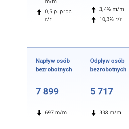
m/m
3,4% m/m
0,5 p. proc.
r/r
10,3% r/r
Napływ osób
Odpływ osób
bezrobotnych
bezrobotnych
7 899
5 717
697 m/m
338 m/m