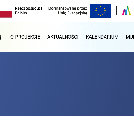
RONA GŁÓWNA
O PROJEKCIE
AKTUALNOŚCI
KALENDARIUM
MU
e