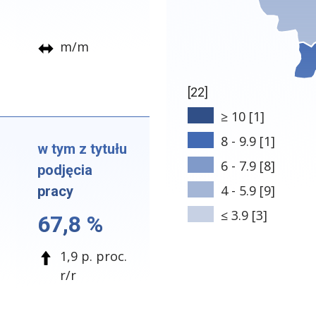
m/m
[22]
≥ 10 [1]
8 - 9.9 [1]
w tym z tytułu
6 - 7.9 [8]
podjęcia
4 - 5.9 [9]
pracy
≤ 3.9 [3]
67,8 %
1,9 p. proc.
r/r