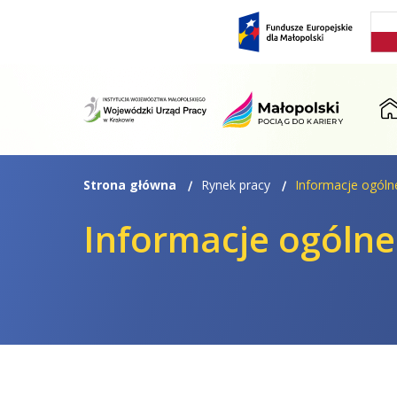
Przejdź
Przejdź
do
do
menu
treści
ST
Strona główna
Rynek pracy
Informacje ogóln
Informacje ogólne