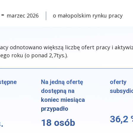
 -
marzec 2026
o małopolskim rynku pracy
y odnotowano większą liczbę ofert pracy i aktywiz
go roku (o ponad 2,7tys.).
stępne
Na jedną ofertę
oferty
dostępną na
subsydi
koniec miesiąca
przypadło
36,2 
18 osób
.