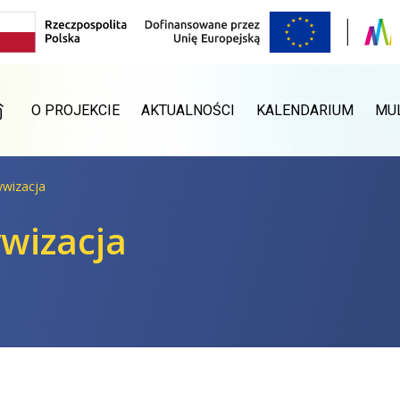
RONA GŁÓWNA
O PROJEKCIE
AKTUALNOŚCI
KALENDARIUM
MU
ywizacja
ywizacja