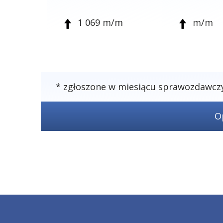
1 069 m/m
m/m
* zgłoszone w miesiącu sprawozdawc
O