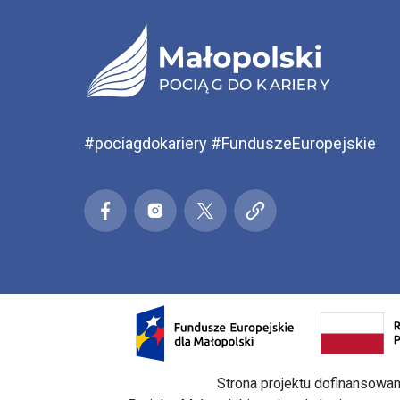
#pociagdokariery #FunduszeEuropejskie
Małopolski pociąg do kariery
Małopolski pociąg do kariery
Małopolski pociąg do kari
Małopolski pociąg 
Facebook
Ins
Otwarcie w nowej karcie: Przejdź d
Strona projektu dofinansowa