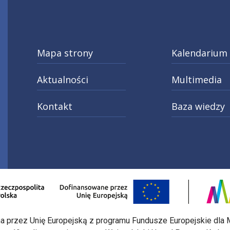
Mapa strony
Kalendarium
Aktualności
Multimedia
Kontakt
Baza wiedzy
ery
do kariery
tagram
X
Linkedin
o strony Fundusze Europejskie dla Małopolski 2021-2
Otwarcie w nowej karcie: Przejdź do st
Otwar
na przez Unię Europejską z programu Fundusze Europejskie dla M