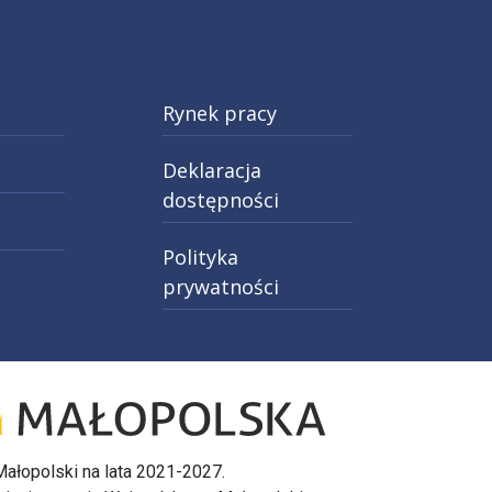
Rynek pracy
Deklaracja
dostępności
Polityka
prywatności
027
rony O projekcie. Informacja o dofinansowaniu przez 
cie w nowej karcie: Przejdź do strony Logo 4
ałopolski na lata 2021-2027.