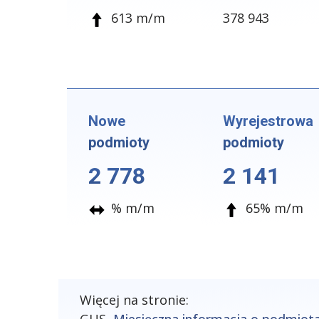
613 m/m
378 943
Nowe
Wyrejestrowa
podmioty
podmioty
2 778
2 141
% m/m
65% m/m
Więcej na stronie: