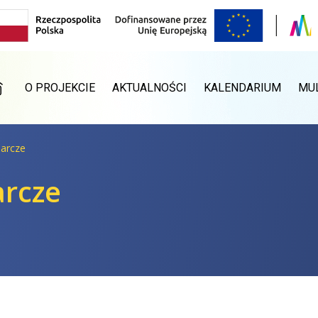
RONA GŁÓWNA
O PROJEKCIE
AKTUALNOŚCI
KALENDARIUM
MU
arcze
rcze