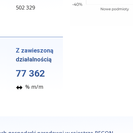
502 329
ne
Z zawieszoną
działalnością
77 362
% m/m