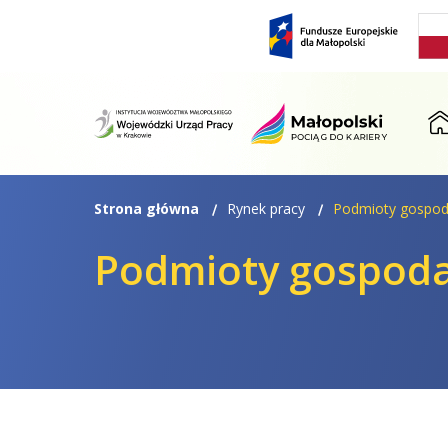
Przejdź
Przejdź
do
do
menu
treści
ST
Strona główna
Rynek pracy
Podmioty gospod
Podmioty gospoda