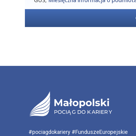
GUS,
Miesięczna informacja o podmiot
#pociagdokariery #FunduszeEuropejskie