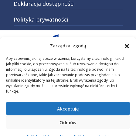
Deklaracja dostępności
Polityka prywatności
Otwarcie w nowej karcie: Przejd
Zarządzaj zgodą
Aby zapewnić jak najlepsze wrażenia, korzystamy z technologii, takich
jak pliki cookie, do przechowywania i/lub uzyskiwania dostępu do
informacji o urządzeniu. Zgoda na te technologie pozwoli nam
Otwarcie w nowej karcie: Przejdź do
przetwarzać dane, takie jak zachowanie podczas przeglądania lub
unikalne identyfikatory na tej stronie. Brak wyrażenia zgody lub
wycofanie zgody może niekorzystnie wpłynąć na niektóre cechy i
funkcje.
Otwarcie w nowej karcie: Przejdź do s
Akceptuję
Strona projektu dofinansowana przez Unię Europejską z programu
Fundusze Europejskie dla Małopolski na lata 2021-2027.
Odmów
Projekt „Małopolski pociąg do kariery – sezon 1” realizowany jest
przez Wojewódzki Urząd Pracy w Krakowie, instytucję