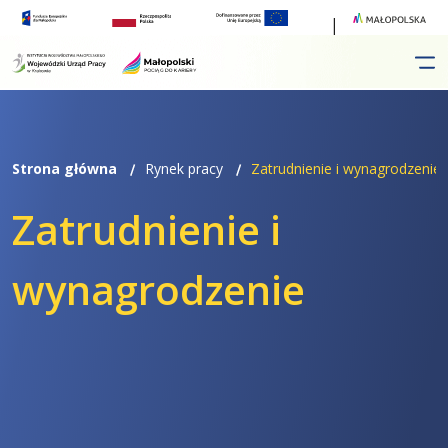
Przejdź
Przejdź
do
do
menu
treści
Strona główna
Rynek pracy
Zatrudnienie i wynagrodzenie
Zatrudnienie i
wynagrodzenie