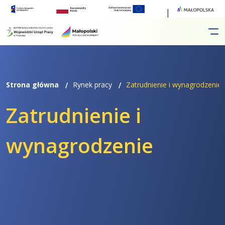
Przejdź
Przejdź
do
do
menu
treści
Strona główna
Rynek pracy
Zatrudnienie i wynagrodzenie
Zatrudnienie i
wynagrodzenie