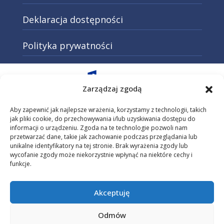
Deklaracja dostępności
Polityka prywatności
Otwarcie w nowej karcie: Przejd
Zarządzaj zgodą
Aby zapewnić jak najlepsze wrażenia, korzystamy z technologii, takich
jak pliki cookie, do przechowywania i/lub uzyskiwania dostępu do
informacji o urządzeniu. Zgoda na te technologie pozwoli nam
Otwarcie w nowej karcie: Przejdź do
przetwarzać dane, takie jak zachowanie podczas przeglądania lub
unikalne identyfikatory na tej stronie. Brak wyrażenia zgody lub
wycofanie zgody może niekorzystnie wpłynąć na niektóre cechy i
funkcje.
Otwarcie w nowej karcie: Przejdź do s
Akceptuję
Strona projektu dofinansowana przez Unię Europejską z programu
Fundusze Europejskie dla Małopolski na lata 2021-2027.
Odmów
Projekt „Małopolski pociąg do kariery – sezon 1” realizowany jest